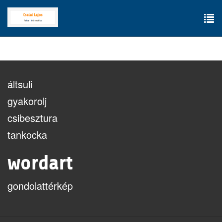
Skip
to
main
To
content
nav
áltsuli
gyakorolj
csibesztura
tankocka
wordart
gondolattérkép